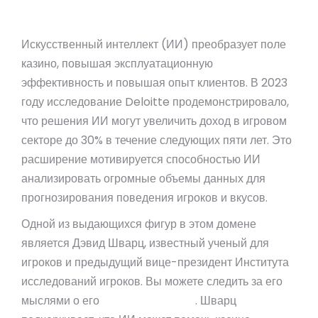
Искусственный интеллект (ИИ) преобразует поле
казино, повышая эксплуатационную
эффективность и повышая опыт клиентов. В 2023
году исследование Deloitte продемонстрировало,
что решения ИИ могут увеличить доход в игровом
секторе до 30% в течение следующих пяти лет. Это
расширение мотивируется способностью ИИ
анализировать огромные объемы данных для
прогнозирования поведения игроков и вкусов.
Одной из выдающихся фигур в этом домене
является Дэвид Шварц, известный ученый для
игроков и предыдущий вице-президент Института
исследований игроков. Вы можете следить за его
мыслями о его
профиль Twitter
. Шварц