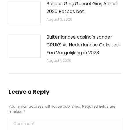
Betpas Giriş Güncel Giriş Adresi
2026 Betpas bet
August 3, 2026
Buitenlandse casino’s zonder
CRUKS vs Nederlandse Goksites:
Een Vergelijking in 2023
August 1, 2026
Leave a Reply
Your email address will not be published. Required fields are
marked
*
Comment