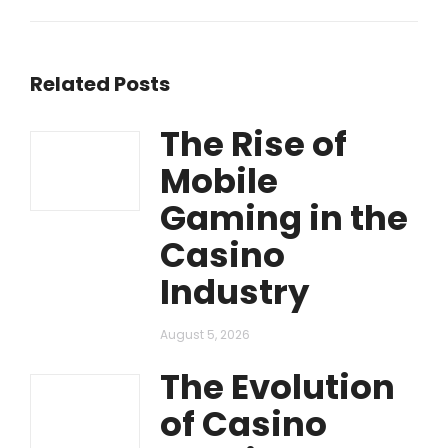
post:
Related Posts
The Rise of
Mobile
Gaming in the
Casino
Industry
August 5, 2026
The Evolution
of Casino