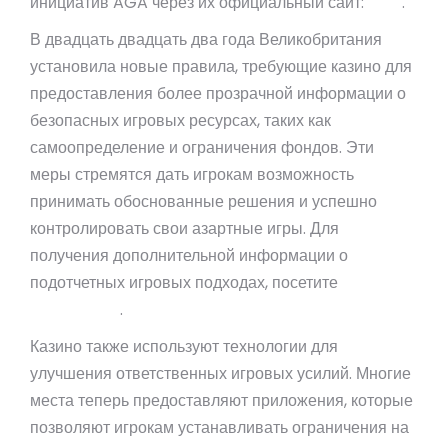
инициатив AGA через их официальный сайт:
aga
.
В двадцать двадцать два года Великобритания
установила новые правила, требующие казино для
предоставления более прозрачной информации о
безопасных игровых ресурсах, таких как
самоопределение и ограничения фондов. Эти
меры стремятся дать игрокам возможность
принимать обоснованные решения и успешно
контролировать свои азартные игры. Для
получения дополнительной информации о
подотчетных игровых подходах, посетите
The New
York Times
.
Казино также используют технологии для
улучшения ответственных игровых усилий. Многие
места теперь предоставляют приложения, которые
позволяют игрокам устанавливать ограничения на