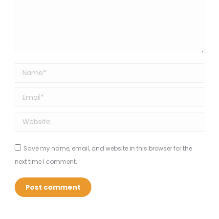
Name *
Email *
Website
Save my name, email, and website in this browser for the
next time I comment.
Post comment