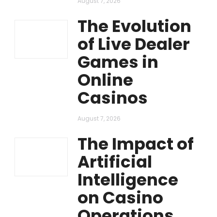
August 7, 2026
The Evolution
of Live Dealer
Games in
Online
Casinos
August 7, 2026
The Impact of
Artificial
Intelligence
on Casino
Operations