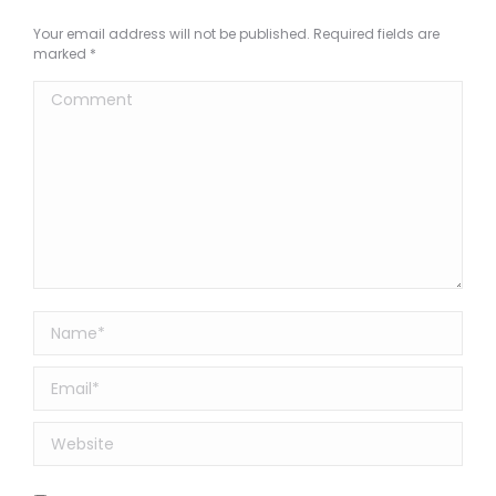
Your email address will not be published. Required fields are
marked
*
Comment
Name *
Email *
Website