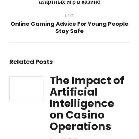
азартных игр в казино
post:
NEXT
Online Gaming Advice For Young People
Next
Stay Safe
post:
Related Posts
The Impact of
Artificial
Intelligence
on Casino
Operations