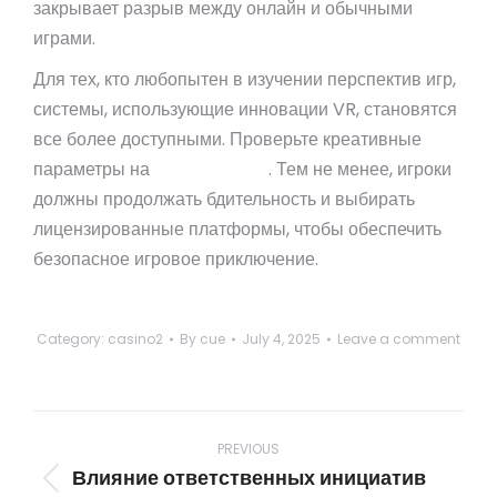
закрывает разрыв между онлайн и обычными
играми.
Для тех, кто любопытен в изучении перспектив игр,
системы, использующие инновации VR, становятся
все более доступными. Проверьте креативные
параметры на
пин ап казино
. Тем не менее, игроки
должны продолжать бдительность и выбирать
лицензированные платформы, чтобы обеспечить
безопасное игровое приключение.
Category:
casino2
By
cue
July 4, 2025
Leave a comment
Post
navigation
PREVIOUS
Влияние ответственных инициатив
Previous