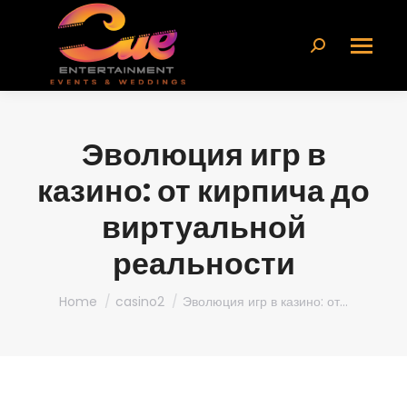
Search:
Эволюция игр в
казино: от кирпича до
виртуальной
реальности
You are here:
Home
casino2
Эволюция игр в казино: от…