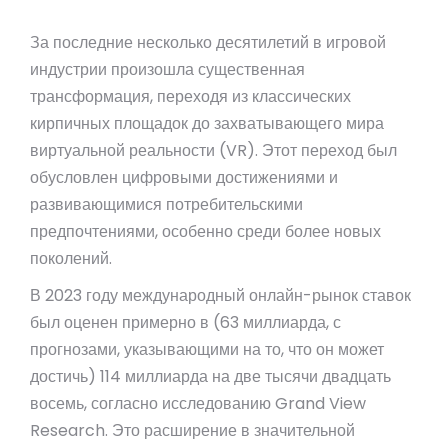
За последние несколько десятилетий в игровой
индустрии произошла существенная
трансформация, переходя из классических
кирпичных площадок до захватывающего мира
виртуальной реальности (VR). Этот переход был
обусловлен цифровыми достижениями и
развивающимися потребительскими
предпочтениями, особенно среди более новых
поколений.
В 2023 году международный онлайн-рынок ставок
был оценен примерно в
(63 миллиарда, с
прогнозами, указывающими на то, что он может
достичь) 114 миллиарда на две тысячи двадцать
восемь, согласно исследованию Grand View
Research. Это расширение в значительной