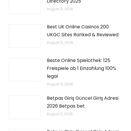
Directory 2025
August 5, 2026
Best UK Online Casinos 200
UKGC Sites Ranked & Reviewed
August 5, 2026
Beste Online Spielothek: 125
Freispiele ab 1 Einzahlung 100%
legal
August 5, 2026
Betpas Giriş Güncel Giriş Adresi
2026 Betpas bet
August 3, 2026