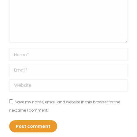
Name *
Email *
Website
Save my name, email, and website in this browser for the
next time I comment.
Post comment