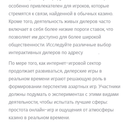
особенно привлекателен для игроков, которые
стремятся к связи, найденной в обычных казино.
Кроме того, деятельность живых дилеров часто
включает в себя более низкие пороги ставок, что
позволяет им доступно для более широкой
общественности. Исследуйте различные выбор
интерактивных дилеров по адресу
казино
.
По мере того, как интернет-игровой сектор
продолжает развиваться, дилерские игры в
реальном времени играют решающую роль в
формировании перспектив азартных игр. Участники
должны подумать о экспериментах с этими видами
деятельности, чтобы испытать лучшие сферы:
простота онлайн-игр и ощущения от атмосферы
казино в реальном времени.