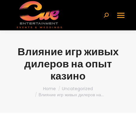
Search:
Влияние игр живых
дилеров на опыт
казино
You are here:
Home
Uncategorized
Влияние игр живых дилеров на…