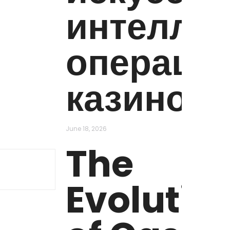
интеллек
рии
операци
казино
June 18, 2026
The
of
Evolutio