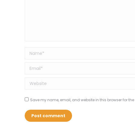
Name *
Email *
Website
Save my name, email, and website in this browser for the
Post comment