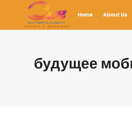
Home
About Us
будущее моб