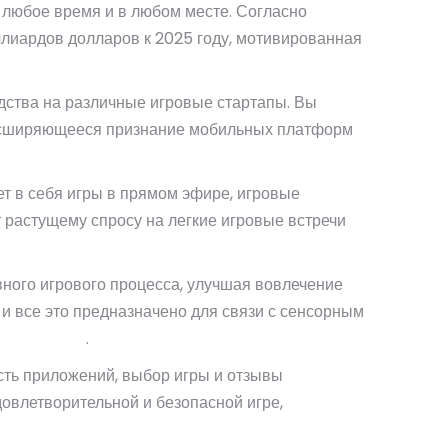
любое время и в любом месте. Согласно
ллиардов долларов к 2025 году, мотивированная
едства на различные игровые стартапы. Вы
асширяющееся признание мобильных платформ
т в себя игры в прямом эфире, игровые
 растущему спросу на легкие игровые встречи
ного игрового процесса, улучшая вовлечение
, и все это предназначено для связи с сенсорным
лайн казино
.
сть приложений, выбор игры и отзывы
довлетворительной и безопасной игре,