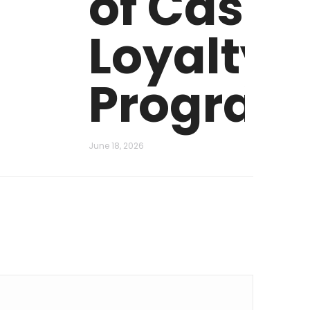
of Casin
Loyalty
ms
Program
June 18, 2026