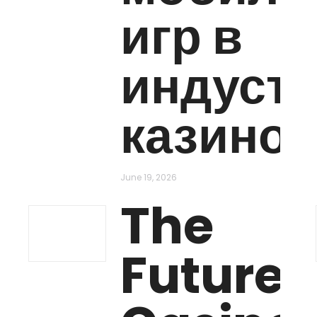
igence
игр в
sino
индуст
tions
казино
June 19, 2026
ция
The
амм
Future 