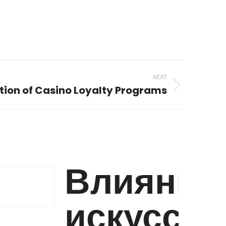
NEXT
tion of Casino Loyalty Programs
Влияние
ных
искусств