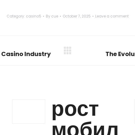
Category:
casino5
By
cue
October 7, 2025
Leave a comment
e Casino Industry
The Evolu
Next
post:
mpact
рост
ficial
мобиль