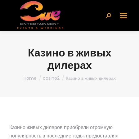
Search:
Казино в живых
дилерах
You are here:
Home
casino2
Казино в живых дилерах
Казино живых дилеров приобрели огромную
популярность в последние годы, предоставляя