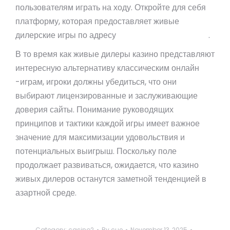
пользователям играть на ходу. Откройте для себя
платформу, которая предоставляет живые
дилерские игры по адресу
pinco casino казахстан
.
В то время как живые дилеры казино представляют
интересную альтернативу классическим онлайн
-играм, игроки должны убедиться, что они
выбирают лицензированные и заслуживающие
доверия сайты. Понимание руководящих
принципов и тактики каждой игры имеет важное
значение для максимизации удовольствия и
потенциальных выигрыш. Поскольку поле
продолжает развиваться, ожидается, что казино
живых дилеров останутся заметной тенденцией в
азартной среде.
Category:
casino2
By
cue
November 13, 2025