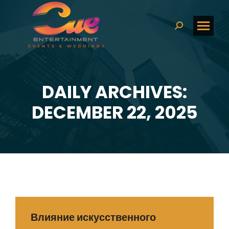
Search:
DAILY ARCHIVES:
You are here:
DECEMBER 22, 2025
Влияние искусственного