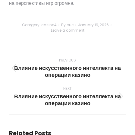
на перспективы игр огромна.
Category:
casino4
By
cue
January 19, 2026
Leave a comment
Post
navigation
PREVIOUS
Влияние искусственного интеллекта на
Previous
операции казино
post:
NEXT
Влияние искусственного интеллекта на
Next
операции казино
post:
Related Posts