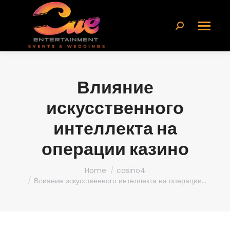
Search:
Влияние
искусственного
интеллекта на
операции казино
You are here:
Home
casino4
Влияние искусственного интеллекта на операции…