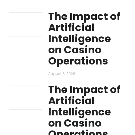
The Impact of
Artificial
Intelligence
on Casino
Operations
August 6, 2026
The Impact of
Artificial
Intelligence
on Casino
Operations