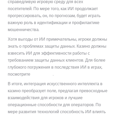
справедливую игровую среду для всех
посетителей. По мере того, как ИИ продолжает
прогрессировать, он, по прогнозам, будет играть
важную роль в идентификации и профилактике
мошенничества.
Хотя выгоды от ИИ примечательны, игроки должны
знать о проблемах защиты данных. Казино должны
взвесить ИИ для эффективности работы с
требованием защиты данных клиентов. Для более
глубокого погружения в последствия ИИ в играх,
посмотрите
pokerdom
.
В итоге, интеграция искусственного интеллекта в
казино преобразует поле, предлагая превосходные
взаимодействия для игроков и лучшие
операционные способности для операторов. По
мере развития технологий способность ИИ влиять