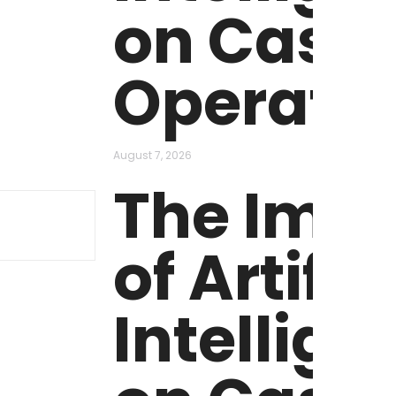
ino
on Casin
ions
Operatio
August 7, 2026
pact
The Imp
cial
of Artific
gence
Intellige