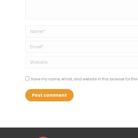
Name *
Email *
Website
Save my name, email, and website in this browser for the
Post comment