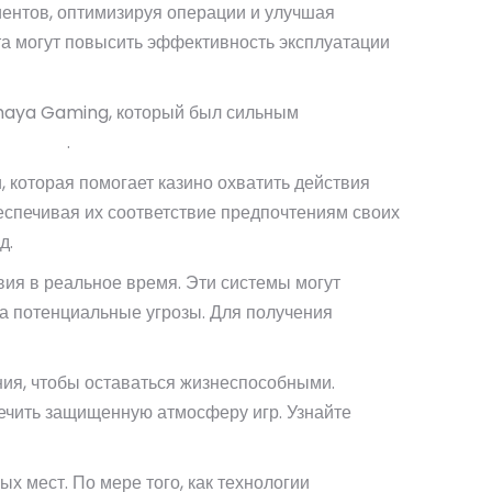
ентов, оптимизируя операции и улучшая
кта могут повысить эффективность эксплуатации
Amaya Gaming, который был сильным
n Profile
.
, которая помогает казино охватить действия
еспечивая их соответствие предпочтениям своих
д.
ия в реальное время. Эти системы могут
а потенциальные угрозы. Для получения
ния, чтобы оставаться жизнеспособными.
печить защищенную атмосферу игр. Узнайте
х мест. По мере того, как технологии