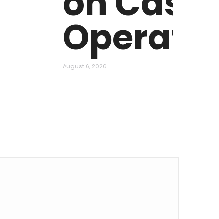
ino
on Casin
ions
Operatio
August 6, 2026