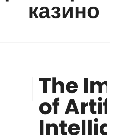
казино
pact
The Imp
cial
of Artific
gence
Intellige