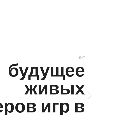
NEXT
будущее
живых
ров игр в