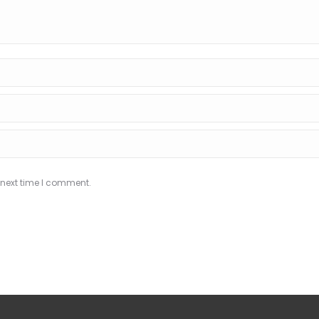
 next time I comment.