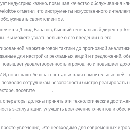
ет индустрию казино, повышая качество обслуживания кли
Deloitte отметил, что инструменты искусственного интелле
 обслуживать своих клиентов.
является Дэвид Бааазов, бывший генеральный директор 
. Вы можете узнать больше о его введении на его
LinkedI
тированной маркетинговой тактики до прогнозной аналитики
 данные для настройки рекламных акций и предложений, об
о повышает удовлетворенность игроков, но и повышает дохо
ИИ, повышают безопасность, выявляя сомнительные действ
 позволяя сотрудникам безопасности быстро реагировать н
кторе, посетите
forbes
.
я, операторы должны принять эти технологические достиже
ность эксплуатации, улучшить вовлечение клиентов и обес
in up
.
 просто увлечение; Это необходимо для современных игровы