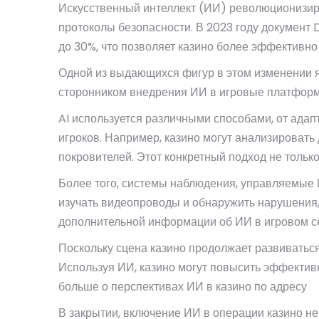
Искусственный интеллект (ИИ) революционизиру
протоколы безопасности. В 2023 году документ 
до 30%, что позволяет казино более эффективно
Одной из выдающихся фигур в этом изменении 
сторонником внедрения ИИ в игровые платформы
AI используется различными способами, от адап
игроков. Например, казино могут анализировать
покровителей. Этот конкретный подход не тольк
Более того, системы наблюдения, управляемые 
изучать видеопроводы и обнаружить нарушения,
дополнительной информации об ИИ в игровом се
Поскольку сцена казино продолжает развиватьс
Используя ИИ, казино могут повысить эффектив
больше о перспективах ИИ в казино по адресу
p
В закрытии, включение ИИ в операции казино не