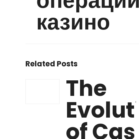
операци
казино
Related Posts
The
Evolut
of Cas