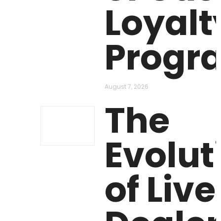
Loyalt
Progr
August 7, 2026
The
Evolut
of Live