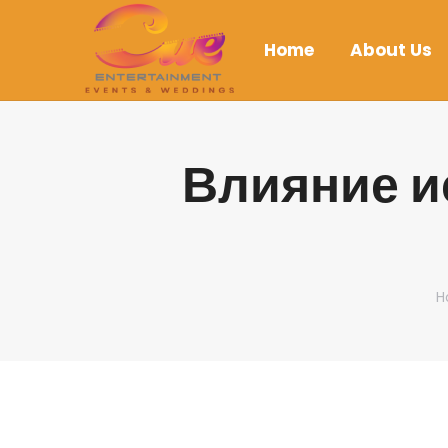
Home
About Us
Влияние и
Y
H