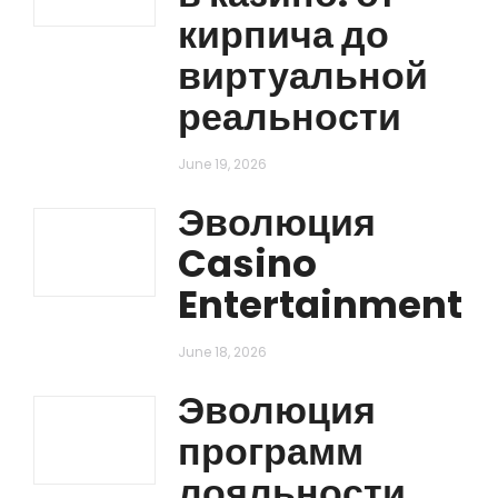
кирпича до
виртуальной
реальности
June 19, 2026
Эволюция
Casino
Entertainment
June 18, 2026
Эволюция
программ
лояльности