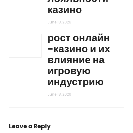
казино
June 18, 2026
рост онлайн
-казино и их
влияние на
игровую
индустрию
June 18, 2026
Leave a Reply