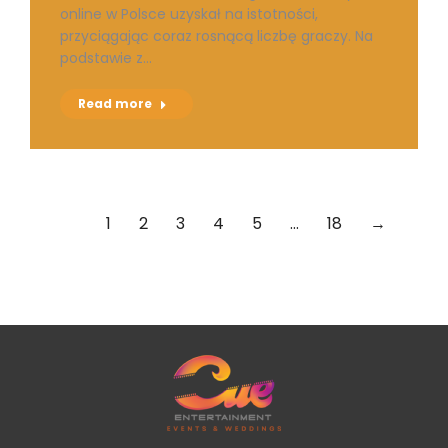
online w Polsce uzyskał na istotności,
przyciągając coraz rosnącą liczbę graczy. Na
podstawie z…
Read more
1
2
3
4
5
…
18
→