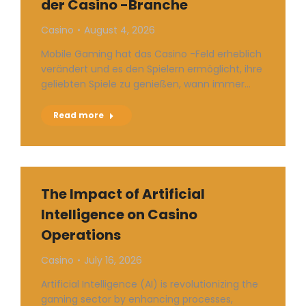
der Casino -Branche
Casino
August 4, 2026
Mobile Gaming hat das Casino -Feld erheblich
verändert und es den Spielern ermöglicht, ihre
geliebten Spiele zu genießen, wann immer…
Read more
The Impact of Artificial
Intelligence on Casino
Operations
Casino
July 16, 2026
Artificial Intelligence (AI) is revolutionizing the
gaming sector by enhancing processes,