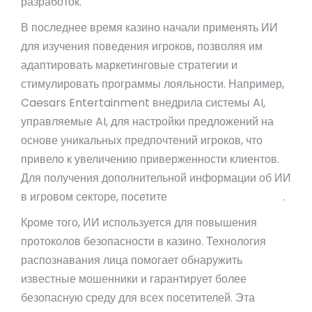
разработок.
В последнее время казино начали применять ИИ
для изучения поведения игроков, позволяя им
адаптировать маркетинговые стратегии и
стимулировать программы лояльности. Например,
Caesars Entertainment внедрила системы AI,
управляемые AI, для настройки предложений на
основе уникальных предпочтений игроков, что
привело к увеличению приверженности клиентов.
Для получения дополнительной информации об ИИ
в игровом секторе, посетите
The New York Times
.
Кроме того, ИИ используется для повышения
протоколов безопасности в казино. Технология
распознавания лица помогает обнаружить
известные мошенники и гарантирует более
безопасную среду для всех посетителей. Эта