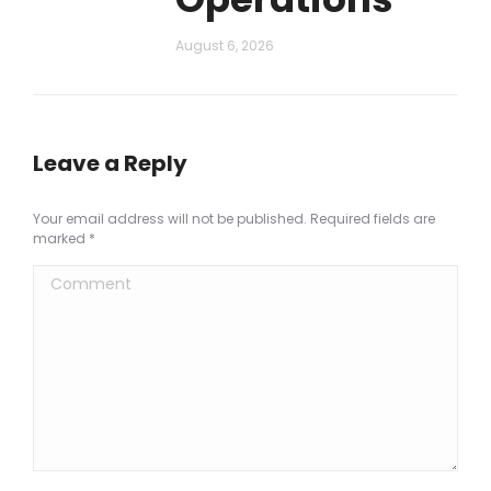
August 6, 2026
Leave a Reply
Your email address will not be published. Required fields are
marked
*
Comment