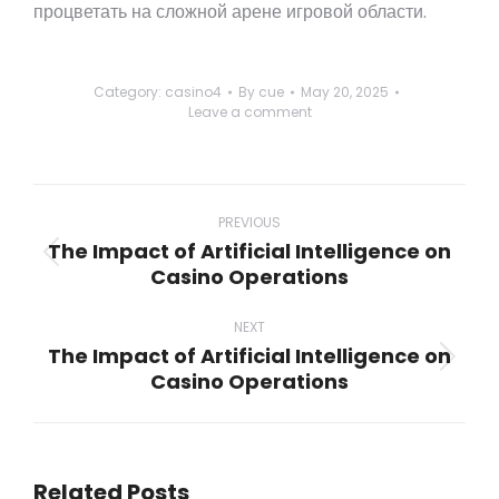
процветать на сложной арене игровой области.
Category:
casino4
By
cue
May 20, 2025
Leave a comment
Post
navigation
PREVIOUS
The Impact of Artificial Intelligence on
Previous
Casino Operations
post:
NEXT
The Impact of Artificial Intelligence on
Next
Casino Operations
post:
Related Posts