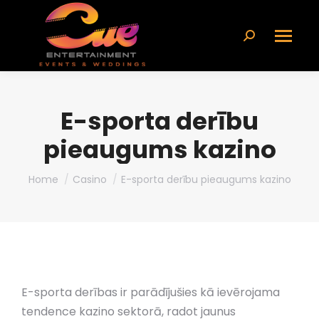
Search:
E-sporta derību
pieaugums kazino
You are here:
Home
Casino
E-sporta derību pieaugums kazino
E-sporta derības ir parādījušies kā ievērojama
tendence kazino sektorā, radot jaunus