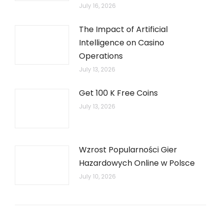
July 16, 2026
The Impact of Artificial
Intelligence on Casino
Operations
July 13, 2026
Get 100 K Free Coins
July 13, 2026
Wzrost Popularności Gier
Hazardowych Online w Polsce
July 10, 2026