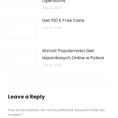
Operations
July 13, 2026
Get 100 K Free Coins
July 13, 2026
Wzrost Popularności Gier
Hazardowych Online w Polsce
July 10, 2026
Leave a Reply
Your email address will not be published. Required fields are
marked
*