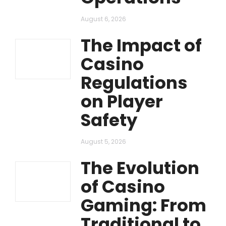
August 6, 2026
The Impact of
Casino
Regulations
on Player
Safety
August 5, 2026
The Evolution
of Casino
Gaming: From
Traditional to