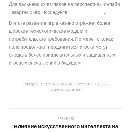
Для дальнейших взглядов на перспективы онлайн
-азартных игр, исследуйте
dragon money
.
В итоге развитие игр в казино отражает более
широкие технологические модели и
потребительские требования. По мере того, как
поле продолжает продвигаться, игроки могут
ожидать более привлекательных и защищенных
игровых впечатлений в будущем.
Category:
casino4
By
cue
October 30, 2025
Leave a comment
Post
navigation
PREVIOUS
Влияние искусственного интеллекта на
Previous