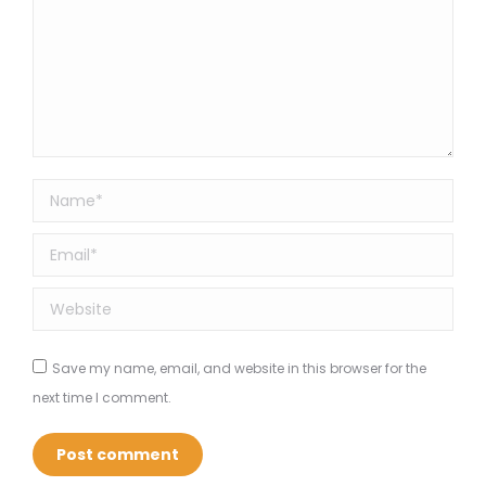
Name *
Email *
Website
Save my name, email, and website in this browser for the
next time I comment.
Post comment