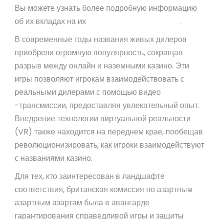
Вы можете узнать более подробную информацию
об их вкладах на их
Официальный веб -сайт
.
В современные годы названия живых дилеров
приобрели огромную популярность, сокращая
разрыв между онлайн и наземными казино. Эти
игры позволяют игрокам взаимодействовать с
реальными дилерами с помощью видео
-трансмиссии, предоставляя увлекательный опыт.
Внедрение технологии виртуальной реальности
(VR) также находится на переднем крае, пообещав
революционизировать, как игроки взаимодействуют
с названиями казино.
Для тех, кто заинтересован в ландшафте
соответствия, британская комиссия по азартным
азартным азартам была в авангарде
гарантирования справедливой игры и защиты