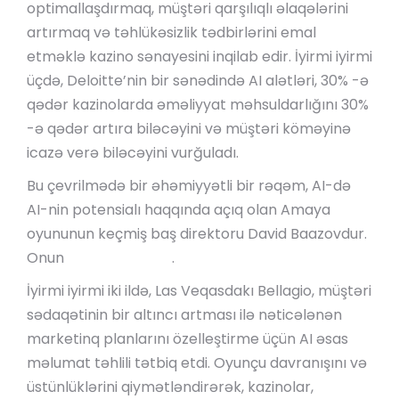
optimallaşdırmaq, müştəri qarşılıqlı əlaqələrini
artırmaq və təhlükəsizlik tədbirlərini emal
etməklə kazino sənayesini inqilab edir. İyirmi iyirmi
üçdə, Deloitte’nin bir sənədində AI alətləri, 30% -ə
qədər kazinolarda əməliyyat məhsuldarlığını 30%
-ə qədər artıra biləcəyini və müştəri köməyinə
icazə verə biləcəyini vurğuladı.
Bu çevrilmədə bir əhəmiyyətli bir rəqəm, AI-də
AI-nin potensialı haqqında açıq olan Amaya
oyununun keçmiş baş direktoru David Baazovdur.
Onun
Linkedin səhifə
.
İyirmi iyirmi iki ildə, Las Veqasdakı Bellagio, müştəri
sədaqətinin bir altıncı artması ilə nəticələnən
marketinq planlarını özelleştirme üçün AI əsas
məlumat təhlili tətbiq etdi. Oyunçu davranışını və
üstünlüklərini qiymətləndirərək, kazinolar,