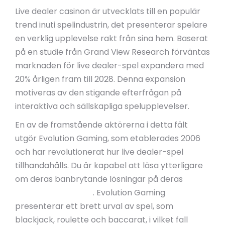
Live dealer casinon är utvecklats till en populär
trend inuti spelindustrin, det presenterar spelare
en verklig upplevelse rakt från sina hem. Baserat
på en studie från Grand View Research förväntas
marknaden för live dealer-spel expandera med
20% årligen fram till 2028. Denna expansion
motiveras av den stigande efterfrågan på
interaktiva och sällskapliga spelupplevelser.
En av de framstående aktörerna i detta fält
utgör Evolution Gaming, som etablerades 2006
och har revolutionerat hur live dealer-spel
tillhandahålls. Du är kapabel att läsa ytterligare
om deras banbrytande lösningar på deras
officiella webbplats
. Evolution Gaming
presenterar ett brett urval av spel, som
blackjack, roulette och baccarat, i vilket fall