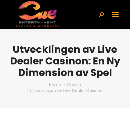
Search:
Utvecklingen av Live
Dealer Casinon: En Ny
Dimension av Spel
You are here:
Home
Casino
Utvecklingen av Live Dealer Casinon:…