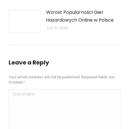
Wzrost Popularności Gier
Hazardowych Online w Polsce
July 10, 2026
Leave a Reply
Your email address will not be published. Required fields are
marked
*
Comment