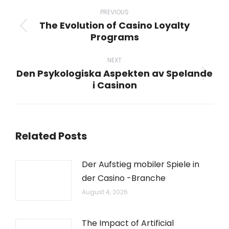
Post
navigation
PREVIOUS
The Evolution of Casino Loyalty
Previous
Programs
post:
NEXT
Den Psykologiska Aspekten av Spelande
Next
i Casinon
post:
Related Posts
Der Aufstieg mobiler Spiele in
der Casino -Branche
August 4, 2026
The Impact of Artificial