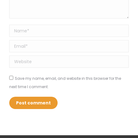
Name *
Email *
Website
Save my name, email, and website in this browser for the
next time I comment.
Post comment