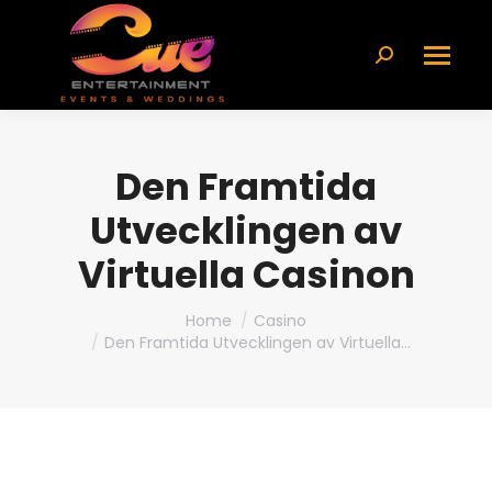
Search:
Den Framtida
Utvecklingen av
Virtuella Casinon
You are here:
Home
Casino
Den Framtida Utvecklingen av Virtuella…