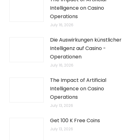
Intelligence on Casino
Operations
July 16, 2026
Die Auswirkungen künstlicher
Intelligenz auf Casino -
Operationen
July 16, 2026
The Impact of Artificial
Intelligence on Casino
Operations
July 13, 2026
Get 100 K Free Coins
July 13, 2026