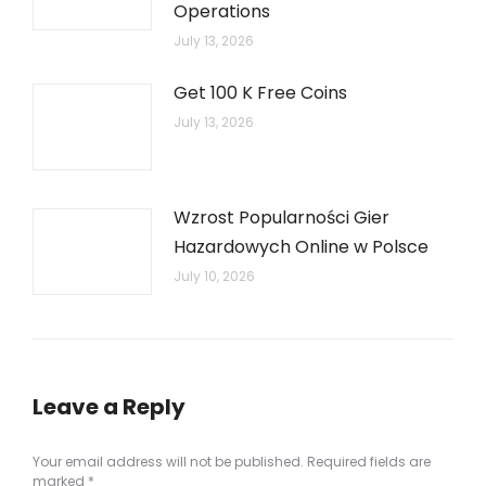
Operations
July 13, 2026
Get 100 K Free Coins
July 13, 2026
Wzrost Popularności Gier
Hazardowych Online w Polsce
July 10, 2026
Leave a Reply
Your email address will not be published. Required fields are
marked
*