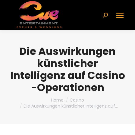
Search:
Die Auswirkungen
künstlicher
Intelligenz auf Casino
-Operationen
You are here:
Home
Casino
Die Auswirkungen künstlicher Intelligenz auf…