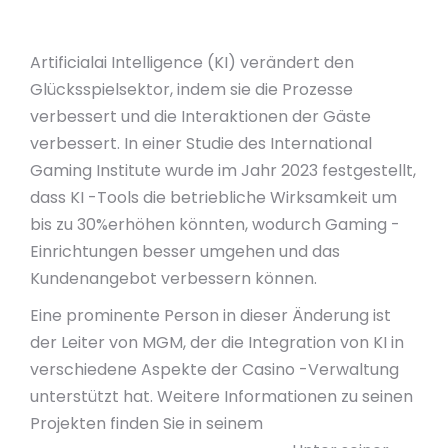
Artificialai Intelligence (KI) verändert den
Glücksspielsektor, indem sie die Prozesse
verbessert und die Interaktionen der Gäste
verbessert. In einer Studie des International
Gaming Institute wurde im Jahr 2023 festgestellt,
dass KI -Tools die betriebliche Wirksamkeit um
bis zu 30%erhöhen könnten, wodurch Gaming -
Einrichtungen besser umgehen und das
Kundenangebot verbessern können.
Eine prominente Person in dieser Änderung ist
der Leiter von MGM, der die Integration von KI in
verschiedene Aspekte der Casino -Verwaltung
unterstützt hat. Weitere Informationen zu seinen
Projekten finden Sie in seinem
LinkedIn -Profil |