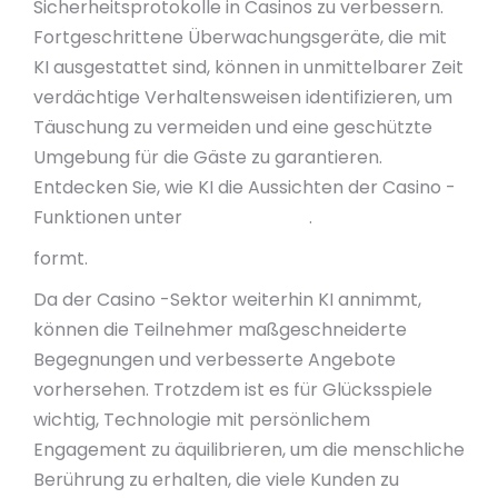
Sicherheitsprotokolle in Casinos zu verbessern.
Fortgeschrittene Überwachungsgeräte, die mit
KI ausgestattet sind, können in unmittelbarer Zeit
verdächtige Verhaltensweisen identifizieren, um
Täuschung zu vermeiden und eine geschützte
Umgebung für die Gäste zu garantieren.
Entdecken Sie, wie KI die Aussichten der Casino -
Funktionen unter
zoccer casino
.
formt.
Da der Casino -Sektor weiterhin KI annimmt,
können die Teilnehmer maßgeschneiderte
Begegnungen und verbesserte Angebote
vorhersehen. Trotzdem ist es für Glücksspiele
wichtig, Technologie mit persönlichem
Engagement zu äquilibrieren, um die menschliche
Berührung zu erhalten, die viele Kunden zu