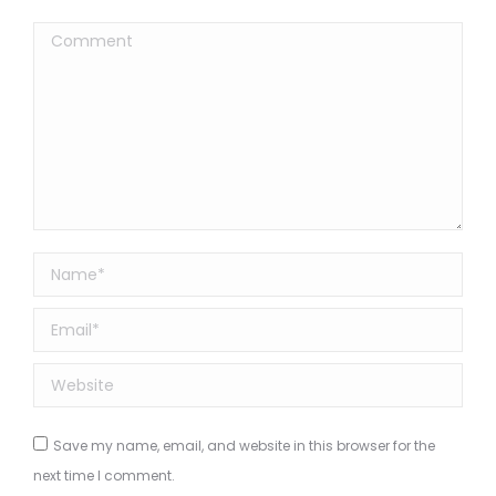
Comment
Name *
Email *
Website
Save my name, email, and website in this browser for the
next time I comment.