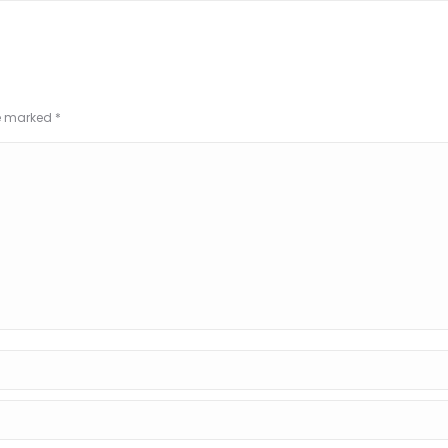
re marked
*