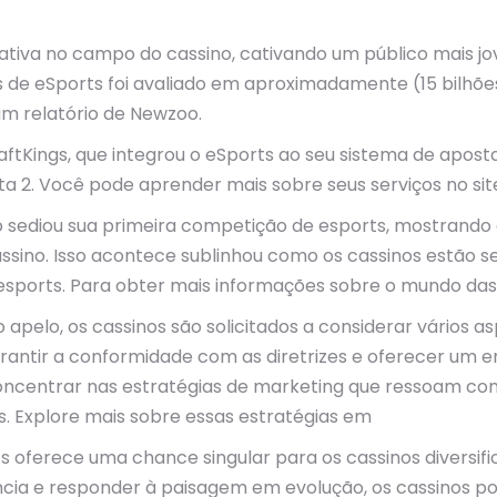
ativa no campo do cassino, cativando um público mais j
as de eSports foi avaliado em aproximadamente
(15 bilhõ
um relatório de Newzoo.
aftKings, que integrou o eSports ao seu sistema de apos
a 2. Você pode aprender mais sobre seus serviços no si
sediou sua primeira competição de esports, mostrando
assino. Isso acontece sublinhou como os cassinos estão
sports. Para obter mais informações sobre o mundo das 
pelo, os cassinos são solicitados a considerar vários a
rantir a conformidade com as diretrizes e oferecer um e
 concentrar nas estratégias de marketing que ressoam 
s. Explore mais sobre essas estratégias em
Vipluck casin
s oferece uma chance singular para os cassinos diversi
ncia e responder à paisagem em evolução, os cassinos 