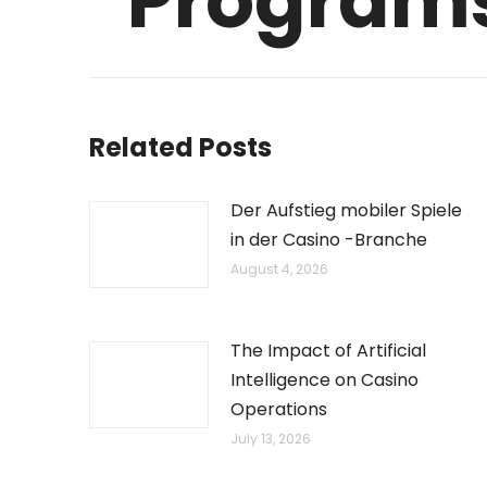
Program
Related Posts
Der Aufstieg mobiler Spiele
in der Casino -Branche
August 4, 2026
The Impact of Artificial
Intelligence on Casino
Operations
July 13, 2026