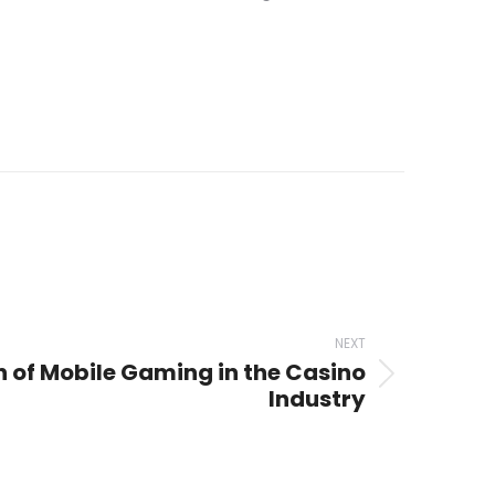
NEXT
n of Mobile Gaming in the Casino
Industry