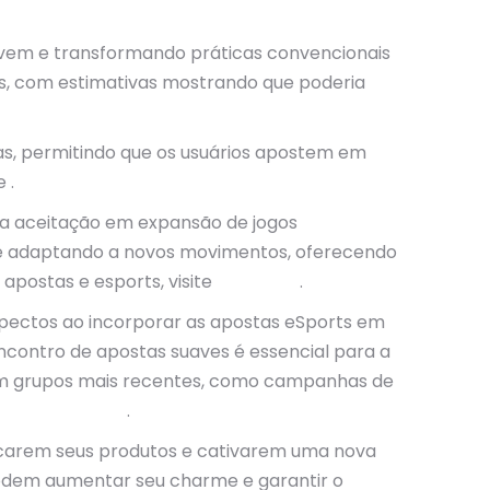
ovem e transformando práticas convencionais
es, com estimativas mostrando que poderia
tas, permitindo que os usuários apostem em
te
.
 a aceitação em expansão de jogos
 se adaptando a novos movimentos, oferecendo
apostas e esports, visite
wikipedia
.
spectos ao incorporar as apostas eSports em
ncontro de apostas suaves é essencial para a
com grupos mais recentes, como campanhas de
o Portugal 2026
.
ficarem seus produtos e cativarem uma nova
podem aumentar seu charme e garantir o