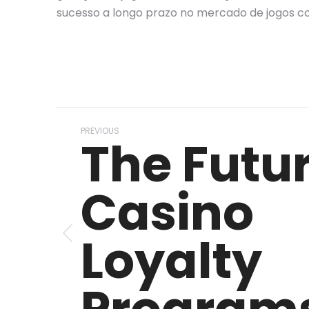
sucesso a longo prazo no mercado de jogos co
Post
PREVIOUS
navigation
The Futur
Casino
Loyalty
Previous
post: