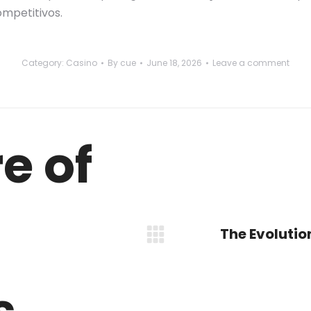
mpetitivos.
Category:
Casino
By
cue
June 18, 2026
Leave a comment
e of
The Evolutio
Next
post: