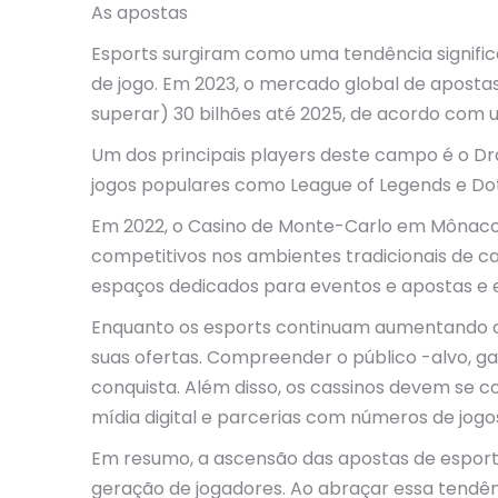
As apostas
Esports surgiram como uma tendência signific
de jogo. Em 2023, o mercado global de apost
superar)
30 bilhões até 2025, de acordo com 
Um dos principais players deste campo é o Dr
jogos populares como League of Legends e Dot
Em 2022, o Casino de Monte-Carlo em Mônaco 
competitivos nos ambientes tradicionais de c
espaços dedicados para eventos e apostas e e
Enquanto os esports continuam aumentando o a
suas ofertas. Compreender o público -alvo, ga
conquista. Além disso, os cassinos devem se
mídia digital e parcerias com números de jogo
Em resumo, a ascensão das apostas de esport
geração de jogadores. Ao abraçar essa tendê